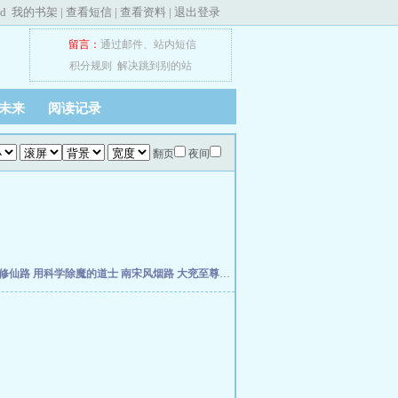
ed
我的书架
|
查看短信
|
查看资料
|
退出登录
留言：
通过邮件
、
站内短信
积分规则
解决跳到别的站
未来
阅读记录
翻页
夜间
修仙路
用科学除魔的道士
南宋风烟路
大兖至尊路
上善经
仙缘福泽农家女