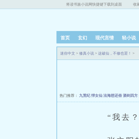
将读书族小说网快捷键下载到桌面
收
首页
玄幻
现代言情
轻小说
迷你中文
>
修真小说
>
这破仙，不修也罢！
>
热门推荐：
九荒纪
悍女仙
法海想还俗
酒剑四方
“我去？