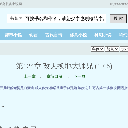
Hi,
undefin
藏读书族小说网
搜 索
书名
都市小说
现言
古代言情
修真小说
科幻小说
科幻
第124章 改天换地大师兄 (1 / 6)
上一章
章节目录
下一页
←
→
开局我的老婆是白素贞
贼人休走
神话从童子功开始
炼妖之主
万古第一杀神
女配遥指
”