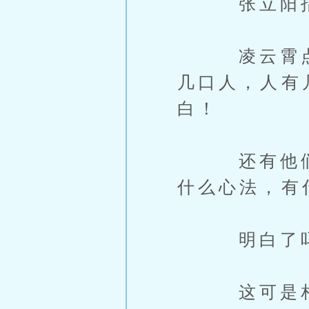
张立阳指
凌云霄点头
几口人，人有
白！
还有他们的
什么心法，有
明白了吗
这可是相当