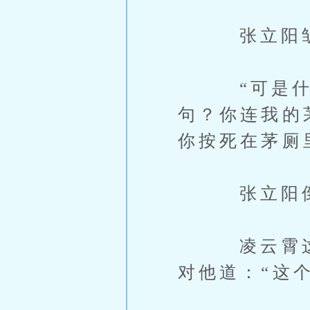
张立阳皱着
“可是什么
句？你连我的
你按死在茅厕
张立阳倒吸
凌云霄这才
对他道：“这