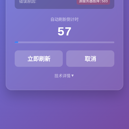
错误原因:
源服务器故障:503
自动刷新倒计时
57
秒
立即刷新
取消
▼
技术详情