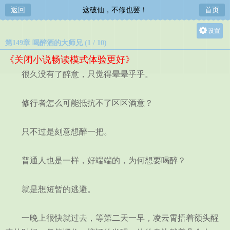
返回
这破仙，不修也罢！
首页
设置
第149章 喝醉酒的大师兄 (1 / 10)
关灯
《关闭小说畅读模式体验更好》
大
很久没有了醉意，只觉得晕晕乎乎。
中
小
修行者怎么可能抵抗不了区区酒意？
只不过是刻意想醉一把。
普通人也是一样，好端端的，为何想要喝醉？
就是想短暂的逃避。
一晚上很快就过去，等第二天一早，凌云霄捂着额头醒