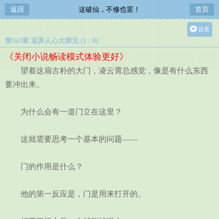
返回
这破仙，不修也罢！
首页
设置
第163章 逗弄人心大师兄 (1 / 8)
关灯
《关闭小说畅读模式体验更好》
大
望着这扇古朴的大门，凌云霄总感觉，像是有什么东西
中
要冲出来。
小
为什么会有一道门立在这里？
这就需要思考一个基本的问题——
门的作用是什么？
他的第一反应是，门是用来打开的。