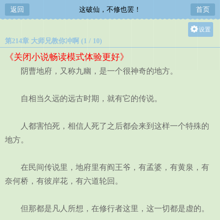
返回
这破仙，不修也罢！
首页
设置
第214章 大师兄教你冲啊 (1 / 10)
关灯
《关闭小说畅读模式体验更好》
大
阴曹地府，又称九幽，是一个很神奇的地方。
中
小
自相当久远的远古时期，就有它的传说。
人都害怕死，相信人死了之后都会来到这样一个特殊的
地方。
在民间传说里，地府里有阎王爷，有孟婆，有黄泉，有
奈何桥，有彼岸花，有六道轮回。
但那都是凡人所想，在修行者这里，这一切都是虚的。