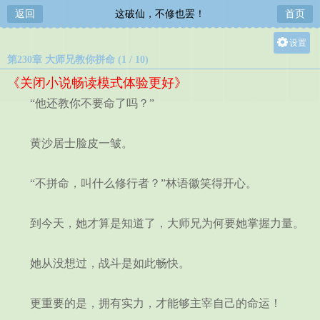
返回
这破仙，不修也罢！
首页
设置
第230章 大师兄教你拼命 (1 / 10)
关灯
《关闭小说畅读模式体验更好》
大
“他还教你不要命了吗？”
中
小
黄沙居士脸皮一皱。
“不拼命，叫什么修行者？”林语徽笑得开心。
到今天，她才算是知道了，大师兄为何要她掌握力量。
她从没想过，战斗是如此畅快。
更重要的是，拥有实力，才能够主宰自己的命运！