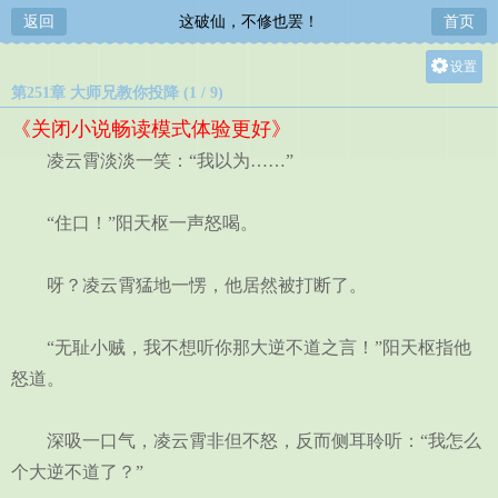
返回
这破仙，不修也罢！
首页
设置
第251章 大师兄教你投降 (1 / 9)
关灯
《关闭小说畅读模式体验更好》
大
凌云霄淡淡一笑：“我以为……”
中
小
“住口！”阳天枢一声怒喝。
呀？凌云霄猛地一愣，他居然被打断了。
“无耻小贼，我不想听你那大逆不道之言！”阳天枢指他
怒道。
深吸一口气，凌云霄非但不怒，反而侧耳聆听：“我怎么
个大逆不道了？”