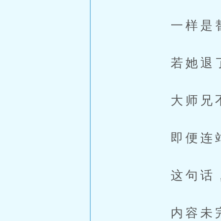
一样是替
若她退了，
大师兄不在
即便连站出
这句话，也
内容未完，