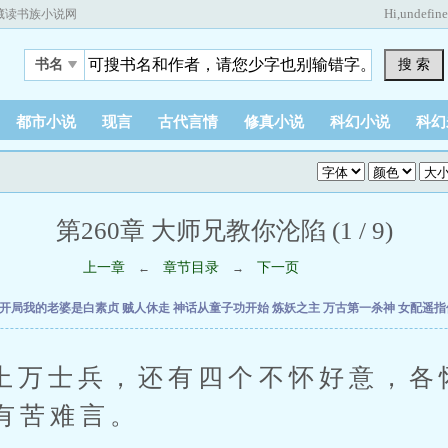
Hi,
undefin
藏读书族小说网
搜 索
书名
都市小说
现言
古代言情
修真小说
科幻小说
科幻
第260章 大师兄教你沦陷 (1 / 9)
上一章
章节目录
下一页
←
→
开局我的老婆是白素贞
贼人休走
神话从童子功开始
炼妖之主
万古第一杀神
女配遥指
士兵，还有四个不怀好意，各
有苦难言。