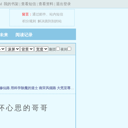
ed
我的书架
|
查看短信
|
查看资料
|
退出登录
留言：
通过邮件
、
站内短信
积分规则
解决跳到别的站
未来
阅读记录
翻页
夜间
修仙路
用科学除魔的道士
南宋风烟路
大兖至尊路
上善经
仙缘福泽农家女
怀心思的哥哥