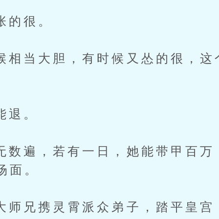
的很。
当大胆，有时候又怂的很，这
。
退。
遍，若有一日，她能带甲百万
场面。
兄携灵霄派众弟子，踏平皇宫