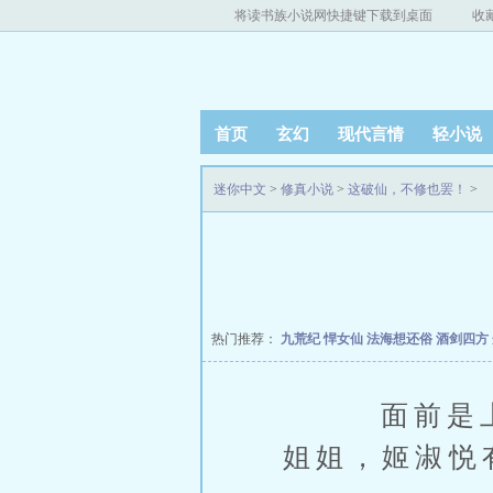
将读书族小说网快捷键下载到桌面
收
首页
玄幻
现代言情
轻小说
迷你中文
>
修真小说
>
这破仙，不修也罢！
>
热门推荐：
九荒纪
悍女仙
法海想还俗
酒剑四方
面前是上万
姐姐，姬淑悦