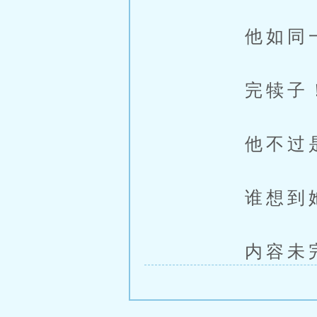
他如同一尊
完犊子
他不过是随
谁想到她们
内容未完，