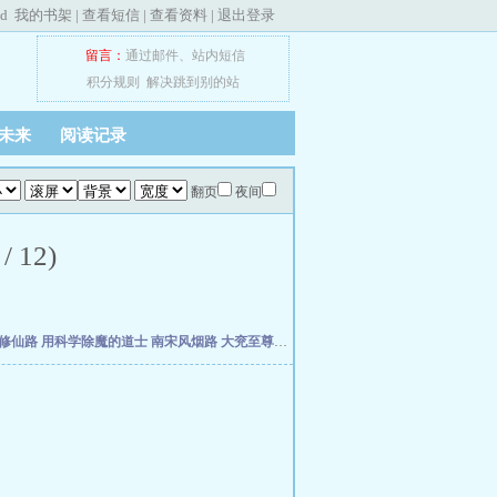
ed
我的书架
|
查看短信
|
查看资料
|
退出登录
留言：
通过邮件
、
站内短信
积分规则
解决跳到别的站
未来
阅读记录
翻页
夜间
12)
修仙路
用科学除魔的道士
南宋风烟路
大兖至尊路
上善经
仙缘福泽农家女