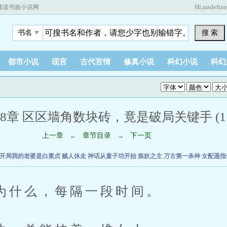
Hi,
undefin
藏读书族小说网
搜 索
书名
都市小说
现言
古代言情
修真小说
科幻小说
科幻
88章 区区墙角数块砖，竟是破局关键手 (1 / 
上一章
章节目录
下一页
←
→
开局我的老婆是白素贞
贼人休走
神话从童子功开始
炼妖之主
万古第一杀神
女配遥指
么，每隔一段时间。