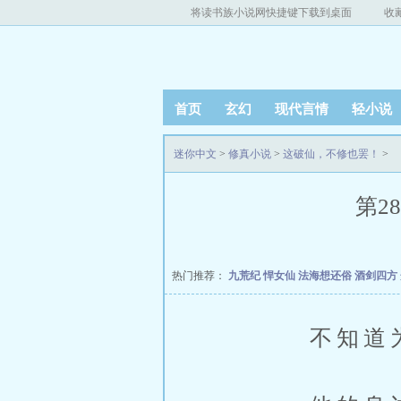
将读书族小说网快捷键下载到桌面
收
首页
玄幻
现代言情
轻小说
迷你中文
>
修真小说
>
这破仙，不修也罢！
>
第2
热门推荐：
九荒纪
悍女仙
法海想还俗
酒剑四方
不知道为什