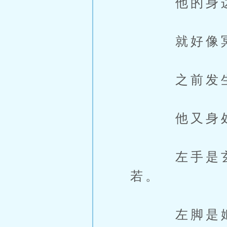
他的身边，
就好像冥冥
之前发生过
他又身处
左手是玄灵
若。
左脚是姬淑