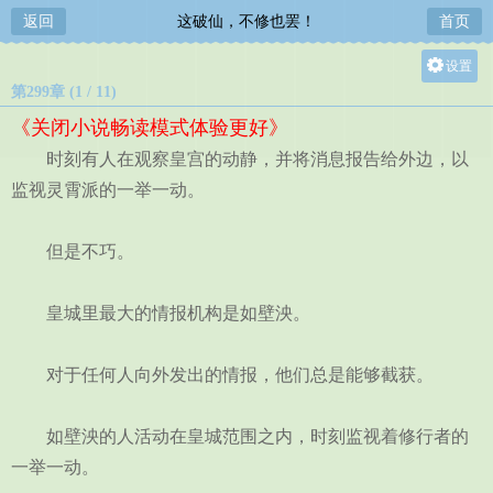
返回
这破仙，不修也罢！
首页
设置
第299章 (1 / 11)
关灯
《关闭小说畅读模式体验更好》
大
时刻有人在观察皇宫的动静，并将消息报告给外边，以
中
监视灵霄派的一举一动。
小
但是不巧。
皇城里最大的情报机构是如壁泱。
对于任何人向外发出的情报，他们总是能够截获。
如壁泱的人活动在皇城范围之内，时刻监视着修行者的
一举一动。