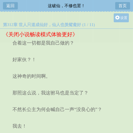
返回
这破仙，不修也罢！
首页
设置
第312章 世人只道成仙好，仙人也羡鸳鸯好 (1 / 11)
关灯
《关闭小说畅读模式体验更好》
大
合着这一切都是我自己做的？
中
小
好家伙？！
这神奇的时间啊。
那照这么说，我这驸马也是当定了？
不然长公主为何会喊自己一声“没良心的”？
我去！