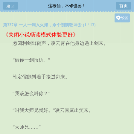
返回
这破仙，不修也罢！
首页
设置
第337章 一人一剑入火海，杀个朗朗乾坤去 (1 / 13)
关灯
《关闭小说畅读模式体验更好》
大
忽闻利剑出鞘声，凌云霄在他身边递上剑来。
中
小
“借你一剑报仇。”
韩定儒颤抖着手接过剑来。
“我该怎么叫你？”
“叫我大师兄就好。”凌云霄露出笑来。
“大师兄……”