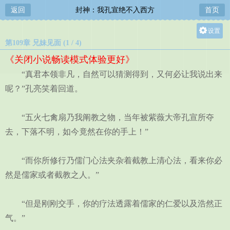
返回
封神：我孔宣绝不入西方
首页
设置
第109章 兄妹见面 (1 / 4)
关灯
《关闭小说畅读模式体验更好》
大
“真君本领非凡，自然可以猜测得到，又何必让我说出来
中
呢？”孔亮笑着回道。
小
“五火七禽扇乃我阐教之物，当年被紫薇大帝孔宣所夺
去，下落不明，如今竟然在你的手上！”
“而你所修行乃儒门心法夹杂着截教上清心法，看来你必
然是儒家或者截教之人。”
“但是刚刚交手，你的疗法透露着儒家的仁爱以及浩然正
气。”