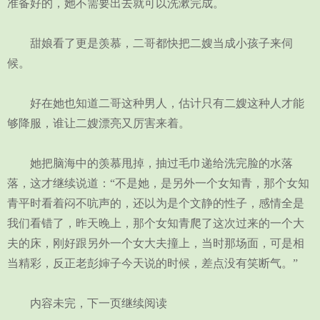
准备好的，她不需要出去就可以洗漱完成。
甜娘看了更是羡慕，二哥都快把二嫂当成小孩子来伺
候。
好在她也知道二哥这种男人，估计只有二嫂这种人才能
够降服，谁让二嫂漂亮又厉害来着。
她把脑海中的羡慕甩掉，抽过毛巾递给洗完脸的水落
落，这才继续说道：“不是她，是另外一个女知青，那个女知
青平时看着闷不吭声的，还以为是个文静的性子，感情全是
我们看错了，昨天晚上，那个女知青爬了这次过来的一个大
夫的床，刚好跟另外一个女大夫撞上，当时那场面，可是相
当精彩，反正老彭婶子今天说的时候，差点没有笑断气。”
内容未完，下一页继续阅读