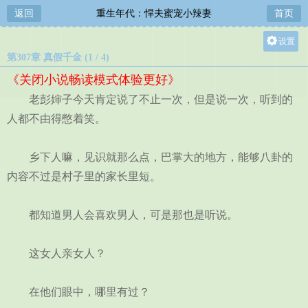
返回
重生年代：悍夫蜜宠小辣妻
首页
设置
第307章 真假千金 (1 / 4)
关灯
《关闭小说畅读模式体验更好》
大
老彭婶子今天肯定说了不止一次，但是说一次，听到的
中
人都不由得憋着笑。
小
乡下人嘛，见识就那么点，巴掌大的地方，能够八卦的
内容不过是村子里的家长里短。
都知道男人会喜欢男人，可是那也是听说。
这女人亲女人？
在他们眼中，哪里有过？