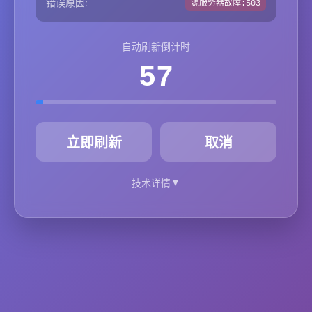
错误原因:
源服务器故障:503
自动刷新倒计时
57
秒
立即刷新
取消
▼
技术详情