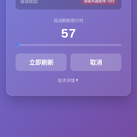
错误原因:
源服务器故障:503
自动刷新倒计时
57
秒
立即刷新
取消
▼
技术详情