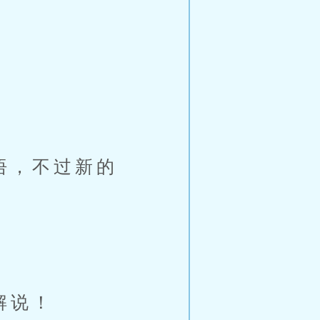
悟，不过新的
解说！