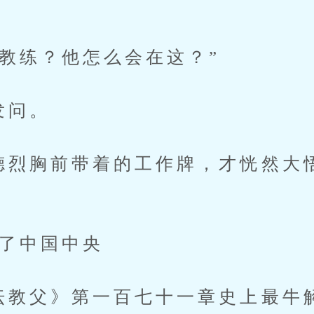
教练？他怎么会在这？”
发问。
烈胸前带着的工作牌，才恍然大
。
了中国中央
教父》第一百七十一章史上最牛