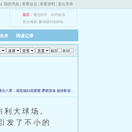
ed
我的书架
|
查看短信
|
查看资料
|
退出登录
留言：
通过邮件
、
站内短信
积分规则
解决跳到别的站
未来
阅读记录
翻页
夜间
重生八零：城里媳妇甜蜜蜜
雾锁道途
超级影迷去修仙
青春何为
医毒双绝：魔王的逆
布利大球场。
引发了不小的