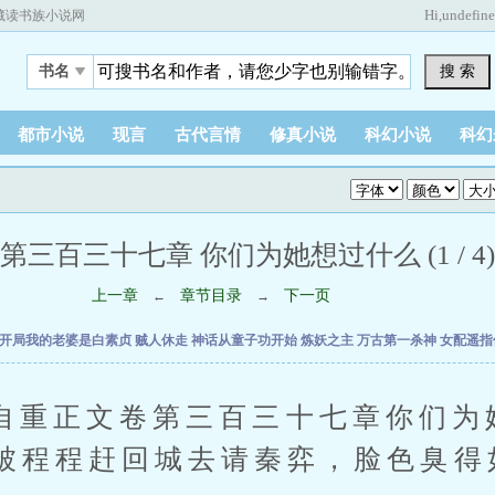
Hi,
undefin
藏读书族小说网
搜 索
书名
都市小说
现言
古代言情
修真小说
科幻小说
科幻
第三百三十七章 你们为她想过什么 (1 / 4)
上一章
章节目录
下一页
←
→
开局我的老婆是白素贞
贼人休走
神话从童子功开始
炼妖之主
万古第一杀神
女配遥指
正文卷第三百三十七章你们为
被程程赶回城去请秦弈，脸色臭得