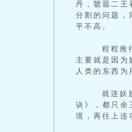
丹，虢嚣二王
分割的问题，
平不高。
程程推行人
主要就是因为
人类的东西为
就连妖族至
诀》，都只余
境，再往上连