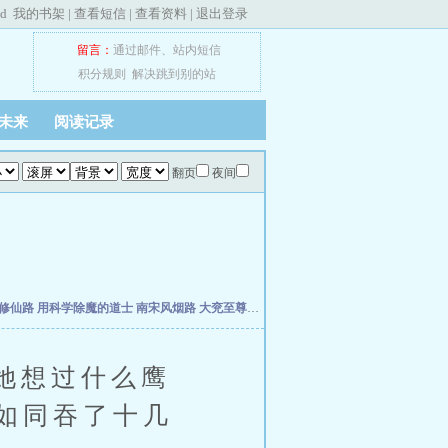
ed
我的书架
|
查看短信
|
查看资料
|
退出登录
留言：
通过邮件
、
站内短信
积分规则
解决跳到别的站
未来
阅读记录
翻页
夜间
修仙路
用科学除魔的道士
南宋风烟路
大兖至尊路
上善经
仙缘福泽农家女
她想过什么鹰
如同吞了十几