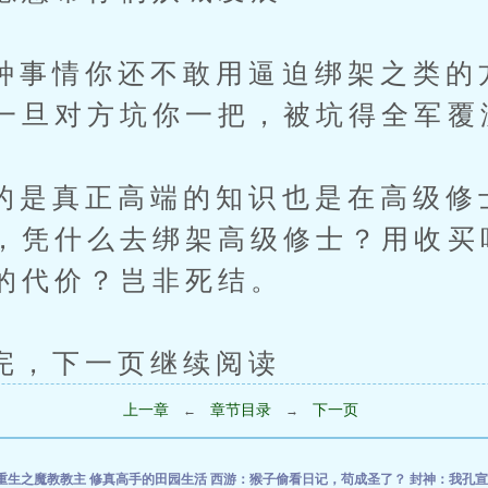
情你还不敢用逼迫绑架之类的
一旦对方坑你一把，被坑得全军覆
真正高端的知识也是在高级修
，凭什么去绑架高级修士？用收买
的代价？岂非死结。
下一页继续阅读
上一章
章节目录
下一页
←
→
重生之魔教教主
修真高手的田园生活
西游：猴子偷看日记，苟成圣了？
封神：我孔