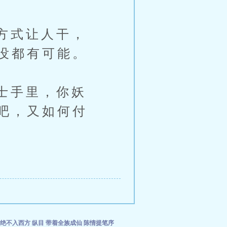
方式让人干，
没都有可能。
士手里，你妖
吧，又如何付
宣绝不入西方
纵目
带着全族成仙
陈情提笔序