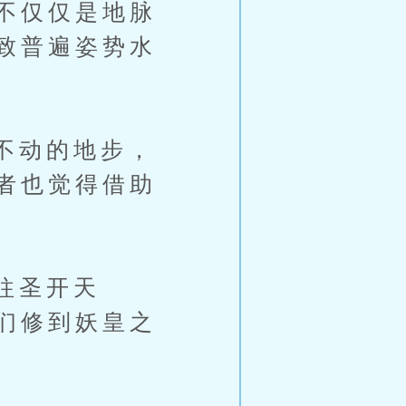
不仅仅是地脉
致普遍姿势水
不动的地步，
者也觉得借助
往圣开天
们修到妖皇之