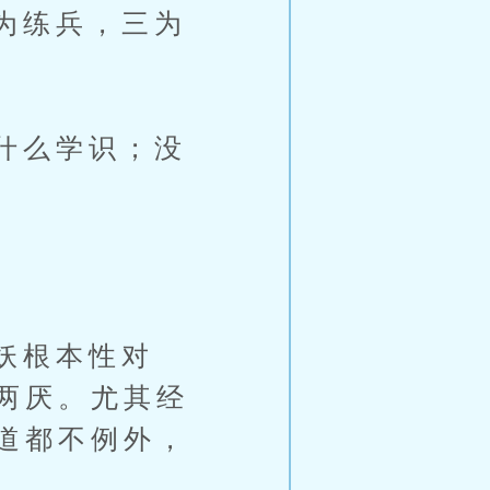
为练兵，三为
什么学识；没
妖根本性对
两厌。尤其经
道都不例外，