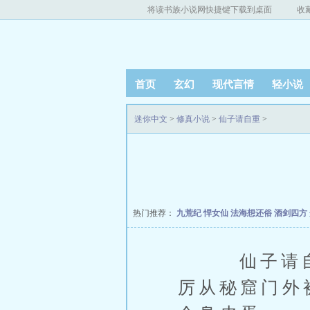
将读书族小说网快捷键下载到桌面
收
首页
玄幻
现代言情
轻小说
迷你中文
>
修真小说
>
仙子请自重
>
热门推荐：
九荒纪
悍女仙
法海想还俗
酒剑四方
仙子请自重
厉从秘窟门外