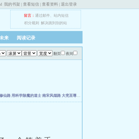
ed
我的书架
|
查看短信
|
查看资料
|
退出登录
留言：
通过邮件
、
站内短信
积分规则
解决跳到别的站
未来
阅读记录
翻页
夜间
修仙路
用科学除魔的道士
南宋风烟路
大兖至尊路
上善经
仙缘福泽农家女