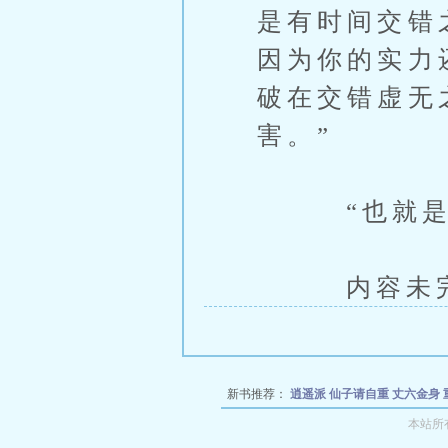
是有时间交错
因为你的实力
破在交错虚无
害。”
“也就是说
内容未完，
新书推荐：
逍遥派
仙子请自重
丈六金身
本站所