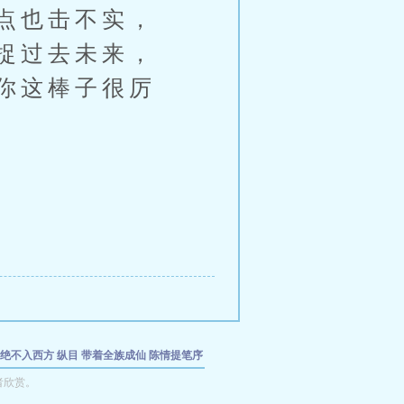
点也击不实，
捉过去未来，
你这棒子很厉
宣绝不入西方
纵目
带着全族成仙
陈情提笔序
者欣赏。