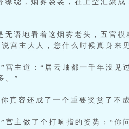
绕，烟雾袅袅，在上空汇聚成
语地看着这烟雾老头，五官模
我说宫主大人，您什么时候真身来
宫主道：“居云岫都一千年没见过
多。”
真容还成了一个重要奖赏了不成
宫主做了个打响指的姿势：“你问