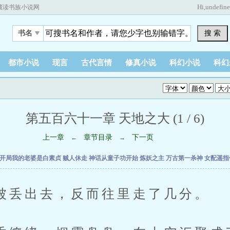
Hi,
undefin
藏读书族小说网
搜 索
书名
都市小说
现言
古代言情
修真小说
科幻小说
科幻
第五百六十一章 天地之大 (1 / 6)
上一章
章节目录
下一页
←
→
开局我的老婆是白素贞
贼人休走
神话从童子功开始
炼妖之主
万古第一杀神
女配遥指
出去，反而往里走了几分。