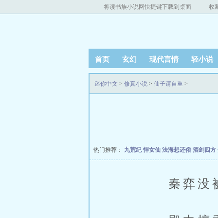
将读书族小说网快捷键下载到桌面
收
首页
玄幻
现代言情
轻小说
迷你中文
>
修真小说
>
仙子请自重
>
热门推荐：
九荒纪
悍女仙
法海想还俗
酒剑四方
秦弈没被丢