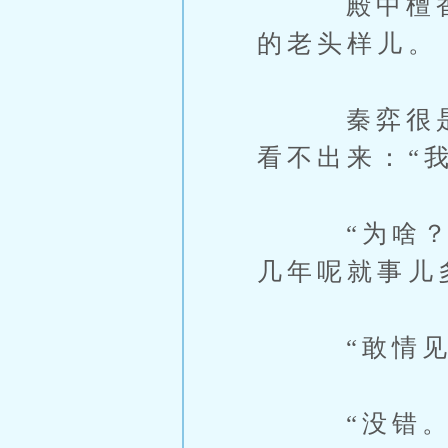
殿中檀香缭
的老头样儿。
秦弈很是无
看不出来：“
“为啥？”
几年呢就事儿
“敢情见你
“没错。”