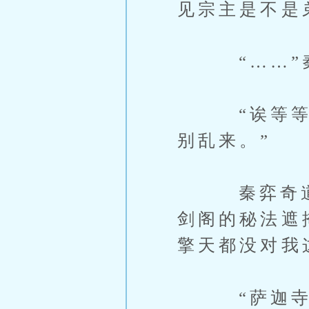
见宗主是不是
“……”秦
“诶等等！
别乱来。”
秦弈奇道：
剑阁的秘法遮
擎天都没对我
“萨迦寺的