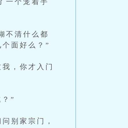
了一个笼着手
糊不清什么都
见个面好么？”
我，你才入门
？”
问别家宗门，