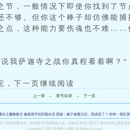
之节，一般情况下即使你找到了节
还不够。但你这个棒子却仿佛能捕
之点，这种能力要伤魂也不难……
我萨迦寺之战你真程看着啊？”
下一页继续阅读
上一章
章节目录
下一页
←
→
重生之魔教教主
修真高手的田园生活
西游：猴子偷看日记，苟成圣了？
封神：我孔
这破仙，不修也罢！
斗米仙缘
请神敕令：开局真武大帝
神剑笑
一蛇得道
有小说为转载作品，所有章节均由网友上传，转载至本站只是为了宣传本书让更多读
Copyright © 2019 读书族小说网 All Rights Reserved.