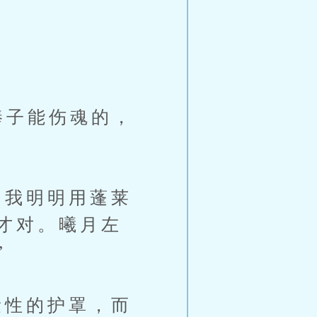
子能伤魂的，
我明明用蓬莱
才对。曦月左
”
性的护罩，而