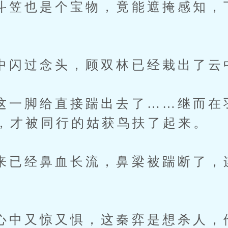
也是个宝物，竟能遮掩感知，
过念头，顾双林已经栽出了云
脚给直接踹出去了……继而在
，才被同行的姑获鸟扶了起来。
经鼻血长流，鼻梁被踹断了，
又惊又惧，这秦弈是想杀人，