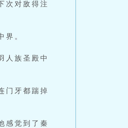
下次对敌得注
中界。
羽人族圣殿中
连门牙都踹掉
他感觉到了秦