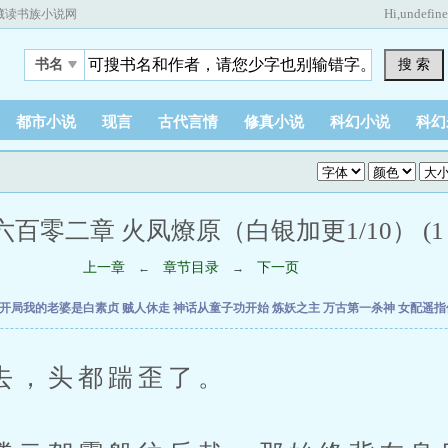
Hi,
undefin
藏读书族小说网
搜 索
书名
都市小说
现言
古代言情
修真小说
科幻小说
科幻
六百零二章 火凤燎原（白银加更1/10） (1 / 
上一章
章节目录
下一页
←
→
开局我的老婆是白素贞
贼人休走
神话从童子功开始
炼妖之主
万古第一杀神
女配遥指
头都踹歪了。