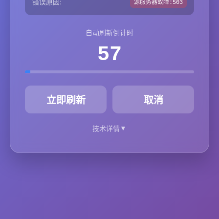
错误原因:
源服务器故障:503
自动刷新倒计时
57
秒
立即刷新
取消
▼
技术详情