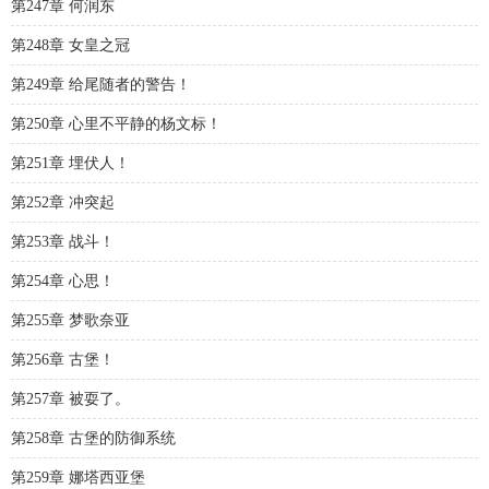
第247章 何润东
第248章 女皇之冠
第249章 给尾随者的警告！
第250章 心里不平静的杨文标！
第251章 埋伏人！
第252章 冲突起
第253章 战斗！
第254章 心思！
第255章 梦歌奈亚
第256章 古堡！
第257章 被耍了。
第258章 古堡的防御系统
第259章 娜塔西亚堡