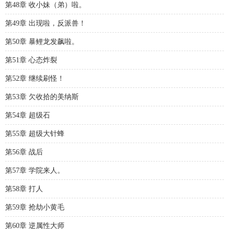
第48章 收小妹（弟）啦。
第49章 出现啦，反派兽！
第50章 暴鲤龙发飙啦。
第51章 心态炸裂
第52章 继续刷怪！
第53章 欠收拾的美纳斯
第54章 超级石
第55章 超级大针蜂
第56章 战后
第57章 学院来人。
第58章 打人
第59章 抢劫小黄毛
第60章 逆属性大师