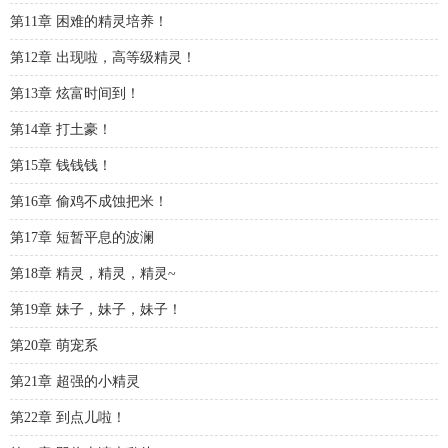
第11章 困难的精灵培养！
第12章 出现啦，高等级精灵！
第13章 炫富时间到！
第14章 打土豪！
第15章 钱钱钱！
第16章 偷鸡不成蚀把米！
第17章 短暂平息的波澜
第18章 精灵，精灵，精灵~
第19章 妹子，妹子，妹子！
第20章 萌宠系
第21章 超强的小精灵
第22章 到点儿啦！