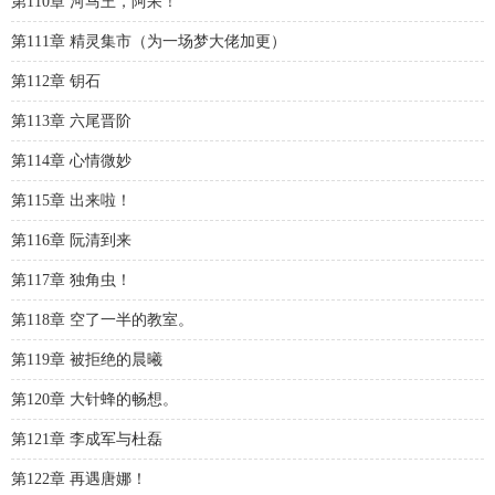
第110章 河马王，阿呆！
第111章 精灵集市（为一场梦大佬加更）
第112章 钥石
第113章 六尾晋阶
第114章 心情微妙
第115章 出来啦！
第116章 阮清到来
第117章 独角虫！
第118章 空了一半的教室。
第119章 被拒绝的晨曦
第120章 大针蜂的畅想。
第121章 李成军与杜磊
第122章 再遇唐娜！