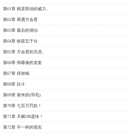
第61章 精灵联动的威力。
第62章 再遇方会君
第63章 最后的湖泊
第64章 收获五千分
第65章 方会君的无语。
第66章 倒霉催的龙套
第67章 得加钱
第68章 比斗
第69章 谢米的(羽毛)
第70章 七百万罚款！
第71章 天赋OR遗传！
第72章 不一样的现实