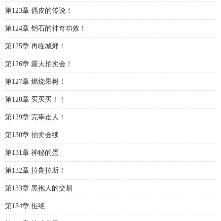
第123章 偶皮的传说！
第124章 钥石的神奇功效！
第125章 再临城郊！
第126章 露天拍卖会！
第127章 燃烧果树！
第128章 买买买！！
第129章 完事走人！
第130章 拍卖会续
第131章 神秘的蛋
第132章 拉鲁拉斯！
第133章 黑袍人的交易
第134章 拒绝