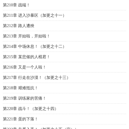
第210章 战端！
第211章 进入沙暴区（加更之十一）
第212章 路人遭殃
第213章 开始啦，开始啦！
第214章 中场休息！（加更之十二）
第215章 某悲催的人棍君！
第216章 又是一个人啦！
第217章 行走在沙漠！（加更之十三）
第218章 艰难抵抗！
第219章 训练家的苦痛！
第220章 战斗！（加更之十四）
第221章 蛋的下落！