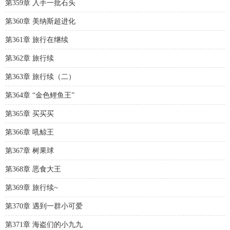
第359章 入手一批石头
第360章 美纳斯超进化
第361章 旅行在继续
第362章 旅行续
第363章 旅行续（二）
第364章 “金色鲤鱼王”
第365章 买买买
第366章 吼鲸王
第367章 树果球
第368章 恶食大王
第369章 旅行续~
第370章 遇到一群小可爱
第371章 海盗们的小九九