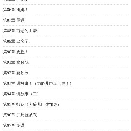
第86章 唐娜！
第87章 偶遇
第88章 万恶的土豪！
第89章 出名了。
第90章 皮丘！
第91章 幽冥域
第92章 夏如冰
第93章 讲故事！（为醉儿巨老加更！）
第94章 讲故事（二）
第95章 抵达（为醉儿巨佬加更）
第96章 开局就被怼
第97章 阴谋