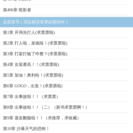
第406章 暗影者
全部章节 ( 混在精灵世界的那些年 )
第1章 开局先打人(求票票啦)
第2章 打人啦，发疯啦！(求票票啦)
第3章 打架打输了咋整？(求票票啦)
第4章 女装赛高！！(求票票啦)
第5章 加油！奥利给！(求票票啦)
第6章 GOGO，出发！(求票票啦)
第7章 出事故啦！！（求票票）
第8章 出事故啦！！（二）（新书求票票啊！）
第9章 基友翻脸啦！！（求推荐，求收藏）
第10章 沙暴天气的恐怖！