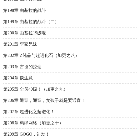
第198章 由基拉的战斗
第199章 由基拉的战斗（二）
第200章 由基拉19级啦
第201章 李家兄妹
第202章 Z纯晶与超进化石（加更之八）
第203章 古怪的拉达
第204章 谈生意
第205章 全员40级！（加更之九）
第206章 通宵，通宵，女孩子就是要通宵！
第207章 超进化之超进化！
第208章 羁绊网络（加更之十）
第209章 GOGO，进发！