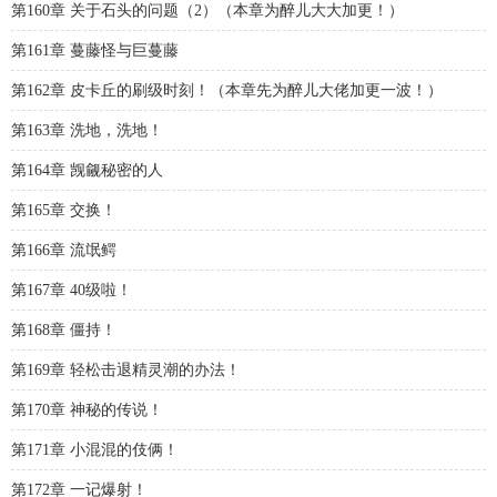
第160章 关于石头的问题（2）（本章为醉儿大大加更！）
第161章 蔓藤怪与巨蔓藤
第162章 皮卡丘的刷级时刻！（本章先为醉儿大佬加更一波！）
第163章 洗地，洗地！
第164章 觊觎秘密的人
第165章 交换！
第166章 流氓鳄
第167章 40级啦！
第168章 僵持！
第169章 轻松击退精灵潮的办法！
第170章 神秘的传说！
第171章 小混混的伎俩！
第172章 一记爆射！