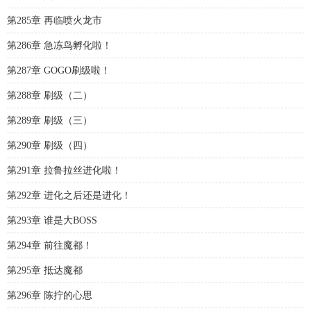
第285章 再临喷火龙市
第286章 急冻鸟孵化啦！
第287章 GOGO刷级啦！
第288章 刷级（二）
第289章 刷级（三）
第290章 刷级（四）
第291章 拉鲁拉丝进化啦！
第292章 进化之后还是进化！
第293章 谁是大BOSS
第294章 前往魔都！
第295章 抵达魔都
第296章 陈拧的心思