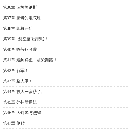
第36章 调教美纳斯
第37章 超贵的电气珠
第38章 即将开始
第39章 “裂空座”出现啦！
第40章 收获积分啦！
第41章 遇到鳄鱼，赶紧跑路！
第42章 行军！
第43章 路人甲！
第44章 被人一套秒了。
第45章 外挂新用法
第46章 大针蜂与烈雀
第47章 倒贴