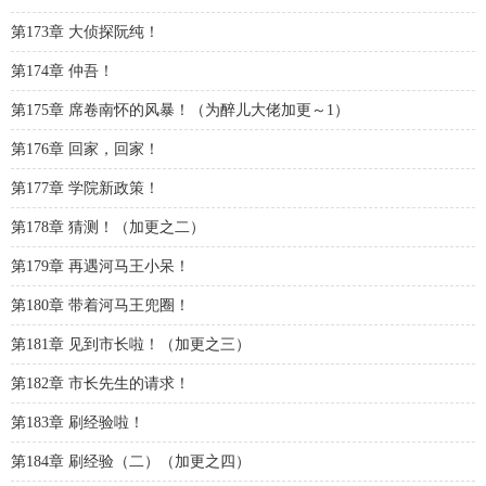
第173章 大侦探阮纯！
第174章 仲吾！
第175章 席卷南怀的风暴！（为醉儿大佬加更～1）
第176章 回家，回家！
第177章 学院新政策！
第178章 猜测！（加更之二）
第179章 再遇河马王小呆！
第180章 带着河马王兜圈！
第181章 见到市长啦！（加更之三）
第182章 市长先生的请求！
第183章 刷经验啦！
第184章 刷经验（二）（加更之四）