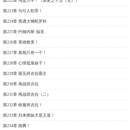
第222章 鸟蛋入手！（加更之十五（完））
第223章 勾引人犯罪！
第224章 再遇大钢蛇罗科
第225章 约翰内斯·福克
第226章 英雄救美！
第227章 真相只有一个！
第228章 心情低落妹子！
第229章 面见班吉拉霸主
第230章 再战班吉拉
第231章 再战班吉拉（二）
第232章 收服班吉拉！
第233章 归来撩妹才是王道！
第234章 闹腾！