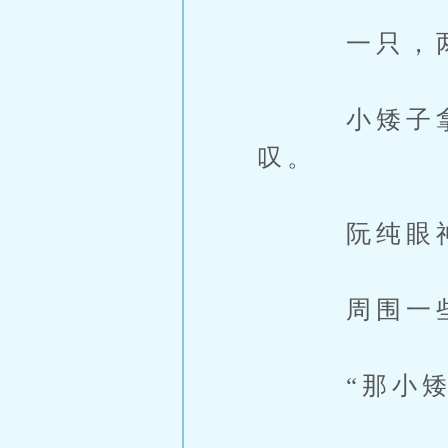
一只，两只
小矮子拿出
叹。
阮纯眼神变
周围一些人
“那小矮子怎