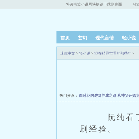
将读书族小说网快捷键下载到桌面
收
首页
玄幻
现代言情
轻小说
迷你中文
>
轻小说
>
混在精灵世界的那些年
>
热门推荐：
白莲花的进阶养成之路
从神父开始
阮纯看了小
刷经验。