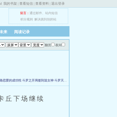
ed
我的书架
|
查看短信
|
查看资料
|
退出登录
留言：
通过邮件
、
站内短信
积分规则
解决跳到别的站
未来
阅读记录
翻页
夜间
路恋爱的成功性
斗罗之开局签到送女神
斗罗天榜，我的三生武魂瞒不住了
从木叶崩
卡丘下场继续