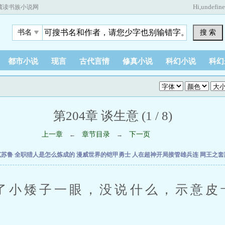
Hi,
undefin
藏读书族小说网
搜 索
书名
都市小说
现言
古代言情
修真小说
科幻小说
科幻
第204章 谈生意 (1 / 8)
上一章
章节目录
下一页
←
→
克苏鲁
全职猎人是怎么炼成的
漫威世界的铠甲勇士
人在超神开局接管雄兵连
网王之套
矮子一眼，没说什么，示意皮