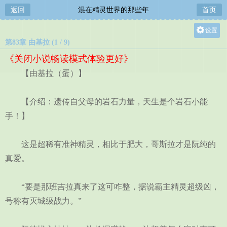
返回
混在精灵世界的那些年
首页
设置
第83章 由基拉 (1 / 9)
关灯
《关闭小说畅读模式体验更好》
大
【由基拉（蛋）】
中
小
【介绍：遗传自父母的岩石力量，天生是个岩石小能
手！】
这是超稀有准神精灵，相比于肥大，哥斯拉才是阮纯的
真爱。
“要是那班吉拉真来了这可咋整，据说霸主精灵超级凶，
号称有灭城级战力。”