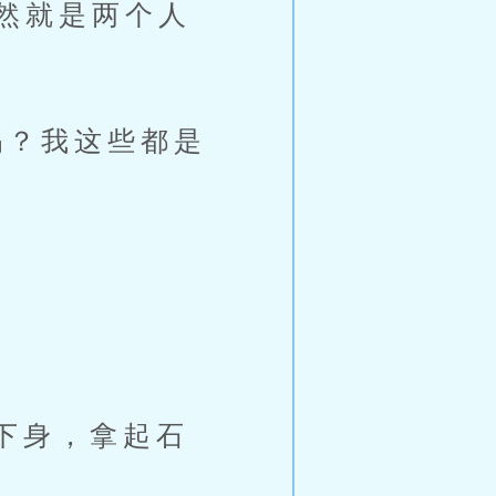
然就是两个人
？我这些都是
。
下身，拿起石