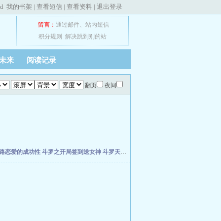
ed
我的书架
|
查看短信
|
查看资料
|
退出登录
留言：
通过邮件
、
站内短信
积分规则
解决跳到别的站
未来
阅读记录
翻页
夜间
路恋爱的成功性
斗罗之开局签到送女神
斗罗天榜，我的三生武魂瞒不住了
从木叶崩