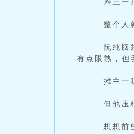
摊主一抬头
整个人就像
阮纯脑袋一
有点眼熟，但
摊主一听这
但他压根不
想想前些天