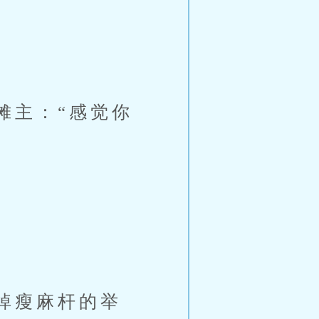
。
主：“感觉你
掉瘦麻杆的举