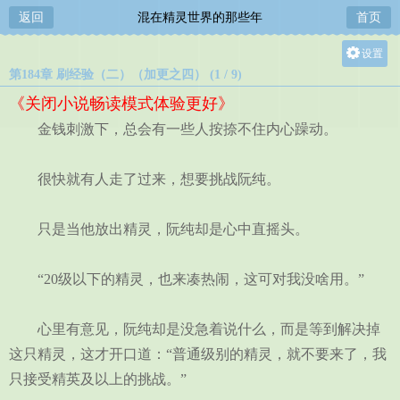
返回
混在精灵世界的那些年
首页
设置
第184章 刷经验（二）（加更之四） (1 / 9)
关灯
《关闭小说畅读模式体验更好》
大
金钱刺激下，总会有一些人按捺不住内心躁动。
中
小
很快就有人走了过来，想要挑战阮纯。
只是当他放出精灵，阮纯却是心中直摇头。
“20级以下的精灵，也来凑热闹，这可对我没啥用。”
心里有意见，阮纯却是没急着说什么，而是等到解决掉
这只精灵，这才开口道：“普通级别的精灵，就不要来了，我
只接受精英及以上的挑战。”