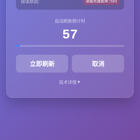
错误原因:
源服务器故障:503
自动刷新倒计时
57
秒
立即刷新
取消
▼
技术详情