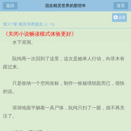
返回
混在精灵世界的那些年
首页
设置
第377章 精灵培养观念 (1 / 8)
关灯
《关闭小说畅读模式体验更好》
大
水下溶洞。
中
小
阮纯再一次回到了这里，这次是她单人行动，向菲木有
跟过来。
只是收纳一个空间坐标，制作一枚秘境钥匙而已，很快
的说。
溶洞地面平躺着一具尸体，阮纯只扫了一眼，就不再关
注了。