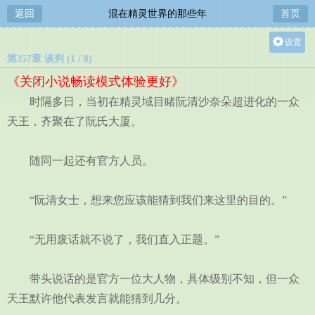
返回
混在精灵世界的那些年
首页
设置
第357章 谈判 (1 / 8)
关灯
《关闭小说畅读模式体验更好》
大
时隔多日，当初在精灵域目睹阮清沙奈朵超进化的一众
中
天王，齐聚在了阮氏大厦。
小
随同一起还有官方人员。
“阮清女士，想来您应该能猜到我们来这里的目的。”
“无用废话就不说了，我们直入正题。”
带头说话的是官方一位大人物，具体级别不知，但一众
天王默许他代表发言就能猜到几分。