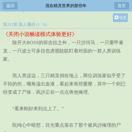
返回
混在精灵世界的那些年
首页
设置
第212章 路人遭殃 (1 / 8)
关灯
《关闭小说畅读模式体验更好》
大
除开大BOSS的班吉拉之外，一只沙河马，一只重甲暴
中
龙，一只波士可多拉也虎视眈眈盯着对面的一群人类训练
小
家。
而人类这边，三只精灵倒在地上，两位训练家似乎受了
不轻的伤，嘴角溢出血液，看起来有些萎靡，其中一个则已
经变成了尸体，风沙正在一点点将他掩埋。
“看来刚好来到点上了。”
阮纯心中暗想，目光重点落在了那个被风沙掩埋的尸