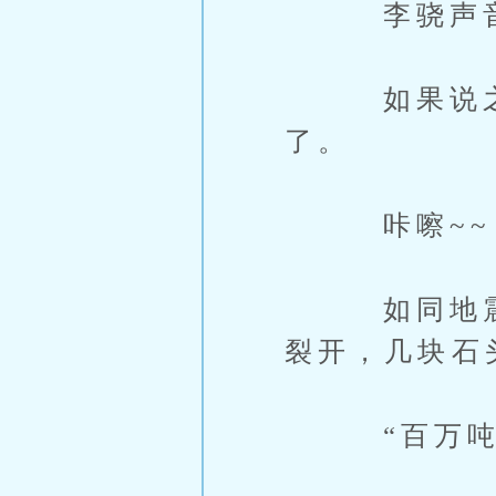
李骁声音
如果说之前
了。
咔嚓~~
如同地震的
裂开，几块石
“百万吨