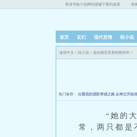
将读书族小说网快捷键下载到桌面
收
首页
玄幻
现代言情
轻小说
迷你中文
>
轻小说
>
混在精灵世界的那些年
>
热门推荐：
白莲花的进阶养成之路
从神父开始
“她的大针
常，两只都是