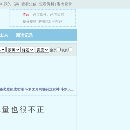
ed
我的书架
|
查看短信
|
查看资料
|
退出登录
留言：
通过邮件
、
站内短信
积分规则
解决跳到别的站
未来
阅读记录
翻页
夜间
路恋爱的成功性
斗罗之开局签到送女神
斗罗天榜，我的三生武魂瞒不住了
从木叶崩
量也很不正