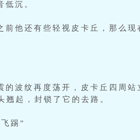
低沉。
他还有些轻视皮卡丘，那么现
波纹再度荡开，皮卡丘四周站
头翘起，封锁了它的去路。
飞踢”