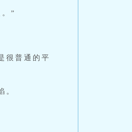
。”
是很普通的平
焰。