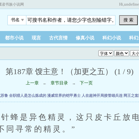
Hi,
undefin
藏读书族小说网
搜 索
书名
都市小说
现言
古代言情
修真小说
科幻小说
科幻
第187章 馊主意！（加更之五） (1 / 9)
上一章
章节目录
下一页
←
→
克苏鲁
全职猎人是怎么炼成的
漫威世界的铠甲勇士
人在超神开局接管雄兵连
网王之套
蜂是异色精灵，这只皮卡丘放电
不同寻常的精灵。”