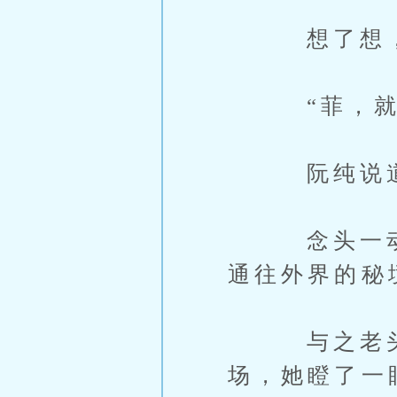
想了想，阮
“菲，就要
阮纯说
念头一动，
通往外界的秘
与之老头儿
场，她瞪了一