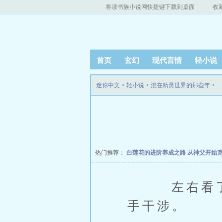
将读书族小说网快捷键下载到桌面
收
首页
玄幻
现代言情
轻小说
迷你中文
>
轻小说
>
混在精灵世界的那些年
>
热门推荐：
白莲花的进阶养成之路
从神父开始
左右看了看
手干涉。