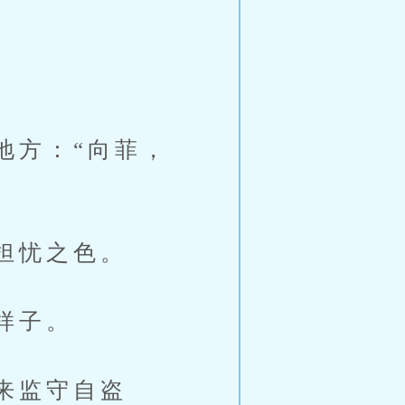
方：“向菲，
担忧之色。
样子。
来监守自盗