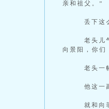
亲和祖父。”
丢下这么一
老头儿气得
向景阳，你们
老头一幅要
他这一副气
就和向菲质