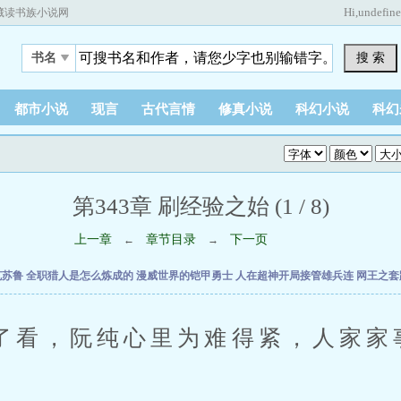
Hi,
undefin
藏读书族小说网
搜 索
书名
都市小说
现言
古代言情
修真小说
科幻小说
科幻
第343章 刷经验之始 (1 / 8)
上一章
章节目录
下一页
←
→
克苏鲁
全职猎人是怎么炼成的
漫威世界的铠甲勇士
人在超神开局接管雄兵连
网王之套
，阮纯心里为难得紧，人家家