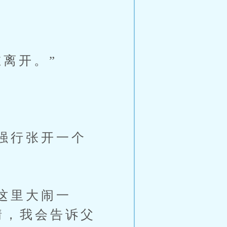
。
离开。”
强行张开一个
这里大闹一
情，我会告诉父