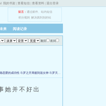
ed
我的书架
|
查看短信
|
查看资料
|
退出登录
留言：
通过邮件
、
站内短信
积分规则
解决跳到别的站
未来
阅读记录
翻页
夜间
路恋爱的成功性
斗罗之开局签到送女神
斗罗天榜，我的三生武魂瞒不住了
从木叶崩
事她并不好出