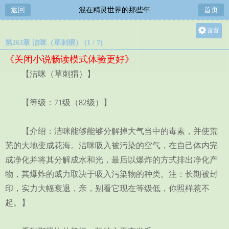
返回
混在精灵世界的那些年
首页
设置
第263章 洁咪（草刺猬） (1 / 7)
关灯
《关闭小说畅读模式体验更好》
大
【洁咪（草刺猬）】
中
小
【等级：71级（82级）】
【介绍：洁咪能够能够分解掉大气当中的毒素，并使荒
芜的大地变成花海。洁咪吸入被污染的空气，在自己体内完
成净化并将其分解成水和光，最后以爆炸的方式排出净化产
物，其爆炸的威力取决于吸入污染物的种类。注：长期被封
印，实力大幅衰退，亲，别看它现在等级低，你照样惹不
起。】