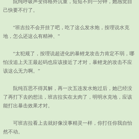
阮纯呼吸声变得格外沉重，短短不到一分钟，她感觉自
己快要不行了。
“班吉拉不会开挂了吧，吃了这么发水炮，按理说水克
地，怎么还这么有精神、”
“太犯规了，按理说超进化的暴鲤龙攻击力肯定不弱，哪
怕没追上天王最起码也应该接近了才对，暴鲤龙的攻击不应
该这么无力啊。”
阮纯百思不得其解，再一次五连发水炮过后，她已经没
了再打下去的想法，班吉拉实在太肉了，明明水克地，应该
能打出暴击效果才对。
可班吉拉看上去就好像没事精灵一样，你打任你我自怡
然不动。