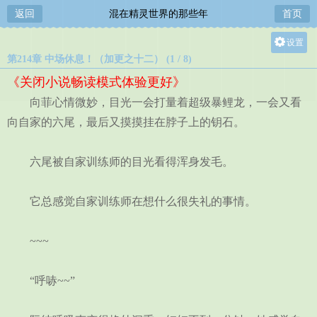
返回
混在精灵世界的那些年
首页
设置
第214章 中场休息！（加更之十二） (1 / 8)
关灯
《关闭小说畅读模式体验更好》
大
向菲心情微妙，目光一会打量着超级暴鲤龙，一会又看
中
向自家的六尾，最后又摸摸挂在脖子上的钥石。
小
六尾被自家训练师的目光看得浑身发毛。
它总感觉自家训练师在想什么很失礼的事情。
~~~
“呼哧~~”