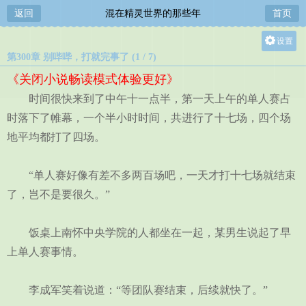
返回
混在精灵世界的那些年
首页
设置
第300章 别哔哔，打就完事了 (1 / 7)
关灯
《关闭小说畅读模式体验更好》
大
时间很快来到了中午十一点半，第一天上午的单人赛占
中
时落下了帷幕，一个半小时时间，共进行了十七场，四个场
小
地平均都打了四场。
“单人赛好像有差不多两百场吧，一天才打十七场就结束
了，岂不是要很久。”
饭桌上南怀中央学院的人都坐在一起，某男生说起了早
上单人赛事情。
李成军笑着说道：“等团队赛结束，后续就快了。”