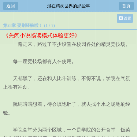
返回
混在精灵世界的那些年
首页
设置
第28章 要刷经验啦！ (1 / 7)
关灯
《关闭小说畅读模式体验更好》
大
一路走来，路过了不少设置在校园各处的精灵竞技场。
中
小
每一座竞技场都有人在使用。
天都黑了，还在和人比斗训练，不得不说，学院在气氛
上很有冲劲。
阮纯暗暗想着，待会填饱肚子，就去找个水之场地刷经
验。
学院食堂分为两个区域，一个是学院的公开食堂，饭菜