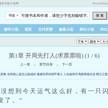
Hi,
undefin
藏读书族小说网
搜 索
书名
都市小说
现言
古代言情
修真小说
科幻小说
科幻
第1章 开局先打人(求票票啦) (1 / 6)
上一章
章节目录
下一页
←
→
克苏鲁
全职猎人是怎么炼成的
漫威世界的铠甲勇士
人在超神开局接管雄兵连
网王之套
想到今天运气这么好，有一只闪
发了。”