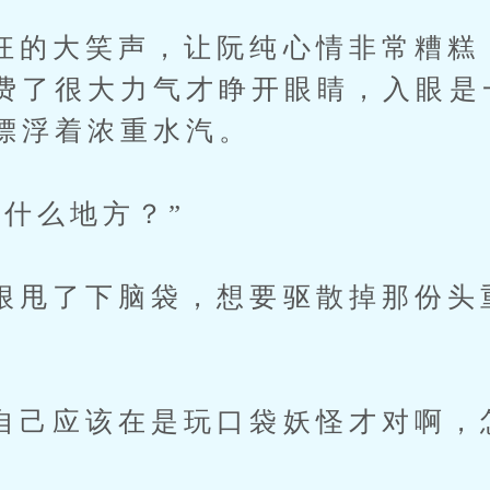
大笑声，让阮纯心情非常糟糕
费了很大力气才睁开眼睛，入眼是
漂浮着浓重水汽。
么地方？”
了下脑袋，想要驱散掉那份头
应该在是玩口袋妖怪才对啊，