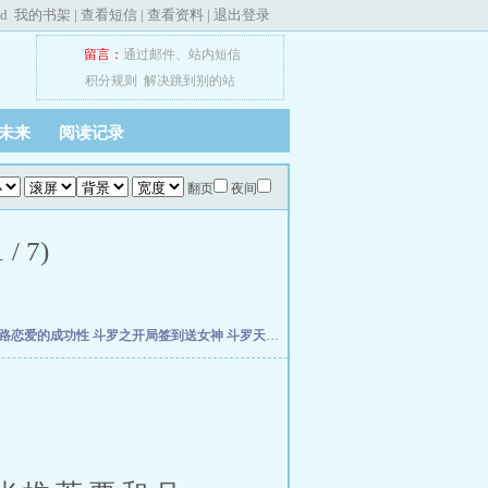
ed
我的书架
|
查看短信
|
查看资料
|
退出登录
留言：
通过邮件
、
站内短信
积分规则
解决跳到别的站
未来
阅读记录
翻页
夜间
 7)
路恋爱的成功性
斗罗之开局签到送女神
斗罗天榜，我的三生武魂瞒不住了
从木叶崩