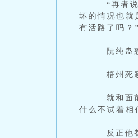
“再者说，
坏的情况也就
有活路了吗？
阮纯蛊惑
梧州死寂的
就和面前陌
什么不试着相
反正他都已