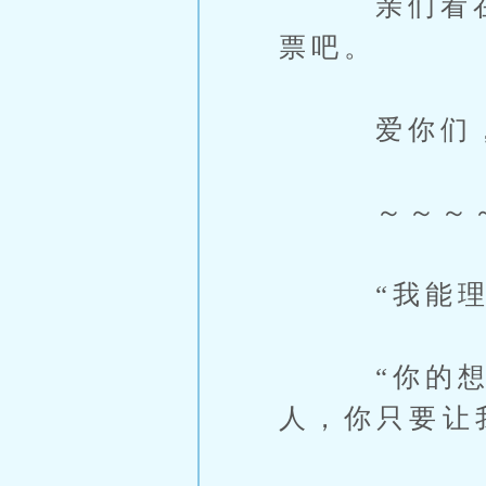
亲们看在本
票吧。
爱你们，
～～～～
“我能理解
“你的想法
人，你只要让