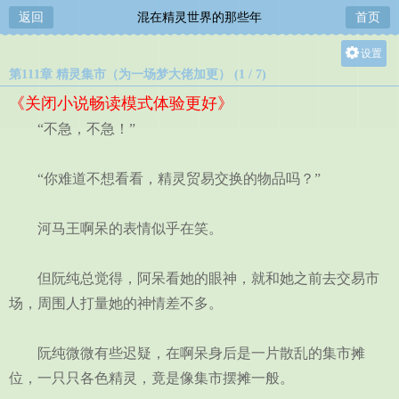
返回
混在精灵世界的那些年
首页
设置
第111章 精灵集市（为一场梦大佬加更） (1 / 7)
关灯
《关闭小说畅读模式体验更好》
大
“不急，不急！”
中
小
“你难道不想看看，精灵贸易交换的物品吗？”
河马王啊呆的表情似乎在笑。
但阮纯总觉得，阿呆看她的眼神，就和她之前去交易市
场，周围人打量她的神情差不多。
阮纯微微有些迟疑，在啊呆身后是一片散乱的集市摊
位，一只只各色精灵，竟是像集市摆摊一般。