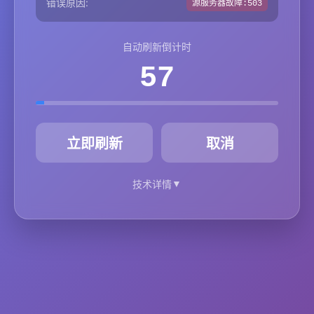
错误原因:
源服务器故障:503
自动刷新倒计时
57
秒
立即刷新
取消
▼
技术详情