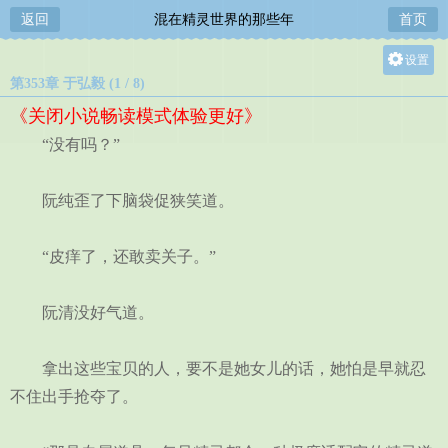
返回
混在精灵世界的那些年
首页
设置
第353章 于弘毅 (1 / 8)
关灯
《关闭小说畅读模式体验更好》
大
“没有吗？”
中
小
阮纯歪了下脑袋促狭笑道。
“皮痒了，还敢卖关子。”
阮清没好气道。
拿出这些宝贝的人，要不是她女儿的话，她怕是早就忍
不住出手抢夺了。