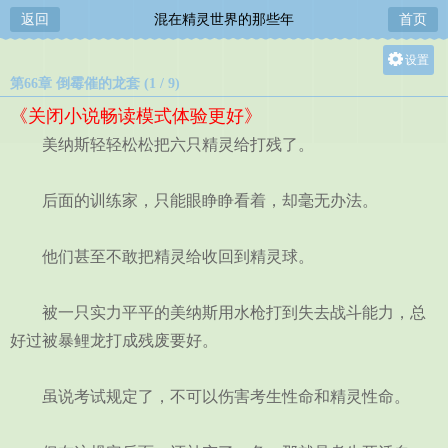
返回
混在精灵世界的那些年
首页
设置
第66章 倒霉催的龙套 (1 / 9)
关灯
《关闭小说畅读模式体验更好》
大
美纳斯轻轻松松把六只精灵给打残了。
中
小
后面的训练家，只能眼睁睁看着，却毫无办法。
他们甚至不敢把精灵给收回到精灵球。
被一只实力平平的美纳斯用水枪打到失去战斗能力，总
好过被暴鲤龙打成残废要好。
虽说考试规定了，不可以伤害考生性命和精灵性命。