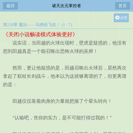
返回
诸天次元掌控者
首页
设置
第228章 魔法——乌鸦坐飞机！ (1 / 7)
关灯
《关闭小说畅读模式体验更好》
大
说实话，当田越的火球出现时，壁虎是疑惑的，他没有
中
想到田越真是一个能召唤出恐怖火球的巫师！
小
然而，更让他疑惑的是，田越召唤出火球后，居然再次
拿起了权杖长剑战斗，他本以为这就够离谱的了，但更离谱
的是：
田越仅仅靠着肉身的力量就把揍了个晕头转向！
“认输吧，凭你的实力，是不可能打得过我的！”